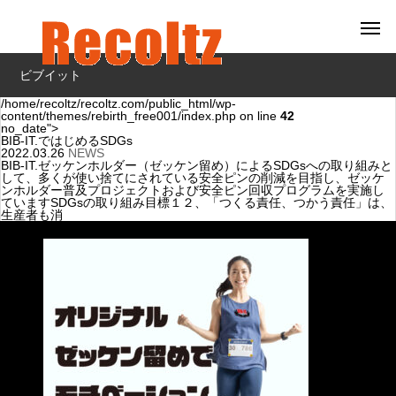
ビブイット
/home/recoltz/recoltz.com/public_html/wp-
content/themes/rebirth_free001/index.php on line
42
no_date">
BIB-IT.ではじめるSDGs
2022.03.26
NEWS
BIB-IT.ゼッケンホルダー（ゼッケン留め）によるSDGsへの取り組みと
して、多くが使い捨てにされている安全ピンの削減を目指し、ゼッケ
ンホルダー普及プロジェクトおよび安全ピン回収プログラムを実施し
ていますSDGsの取り組み目標１２、「つくる責任、つかう責任」は、
生産者も消